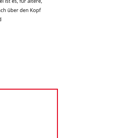
st es, für ältere,
Dach über den Kopf
d