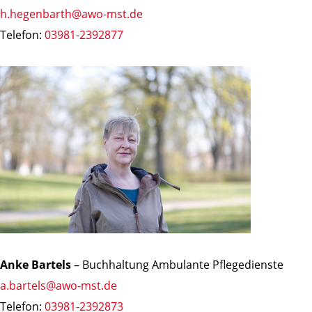
h.hegenbarth@awo-mst.de
Telefon:
03981-2392877
Anke Bartels
– Buchhaltung Ambulante Pflegedienste
a.bartels@awo-mst.de
Telefon:
03981-2392873