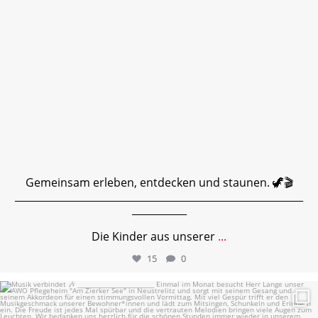
Gemeinsam erleben, entdecken und staunen. 🦖🎬
__________________________________________________________
___________
Die Kinder aus unserer
...
15
0
Musik verbindet 🎶
___________________________
...