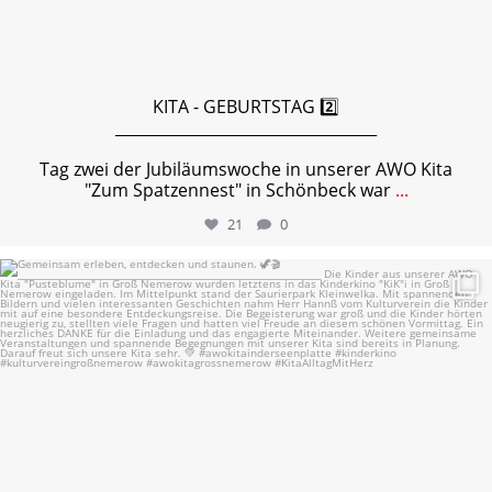
KITA - GEBURTSTAG 2️⃣
__________________________________
Tag zwei der Jubiläumswoche in unserer AWO Kita
"Zum Spatzennest" in Schönbeck war
...
21
0
Gemeinsam erleben, entdecken und staunen. 🦖🎬
...
15
0