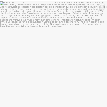
Schultüten basteln
...
15
0