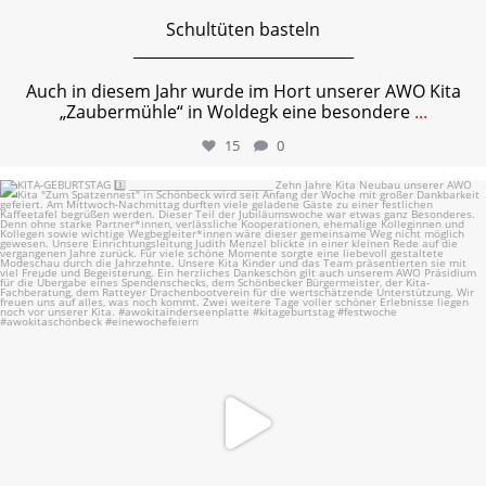
Schultüten basteln
_____________________________
Auch in diesem Jahr wurde im Hort unserer AWO Kita
„Zaubermühle“ in Woldegk eine besondere
...
15
0
KITA-GEBURTSTAG 3️⃣
...
24
1