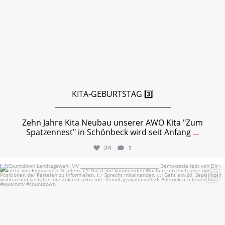
KITA-GEBURTSTAG 3️⃣
_________________________________
Zehn Jahre Kita Neubau unserer AWO Kita "Zum
Spatzennest" in Schönbeck wird seit Anfang
...
24
1
Countdown Landtagswahl MV
...
8
0