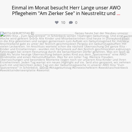
Einmal im Monat besucht Herr Lange unser AWO
Pflegeheim "Am Zierker See" in Neustrelitz und
...
10
0
KITA-GEBURTSTAG 1️⃣
...
29
2