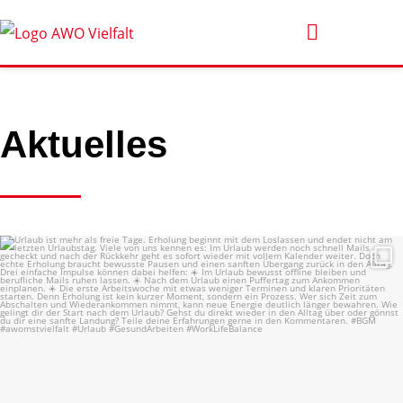
Aktuelles
Urlaub ist mehr als freie Tage.
Erholung
...
9
0