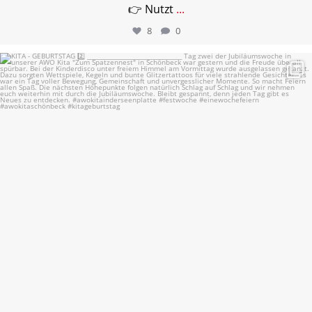
👉 Nutzt
...
8
0
KITA - GEBURTSTAG 2️⃣
...
21
0