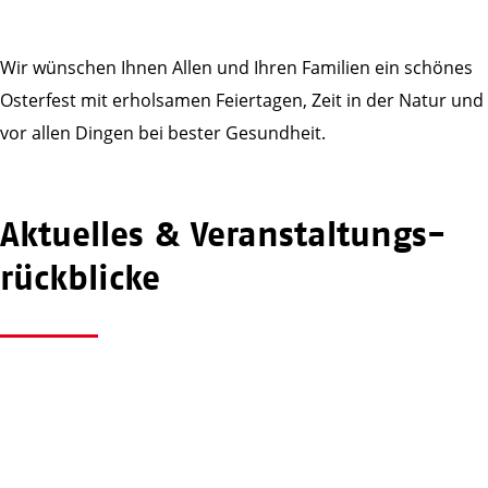
Wir wünschen Ihnen Allen und Ihren Familien ein schönes
Osterfest mit erholsamen Feiertagen, Zeit in der Natur und
vor allen Dingen bei bester Gesundheit.
Aktuelles & Veranstaltungs­
rückblicke
awo_mst
awo_mst
Juli 21
awo_mst
Juli 20
awo_mst
Juli 20
awo_mst
Juli 18
awo_mst
Juli 17
Juli 17