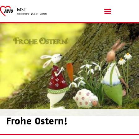
Menschen mit Handicap
Frohe Ostern!