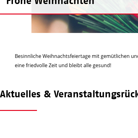
Frohe Weihnachten
Besinnliche Weihnachtsfeiertage mit gemütlichen u
eine friedvolle Zeit und bleibt alle gesund!
Aktuelles & Veranstaltungs­rüc
awo_mst
awo_mst
Juli 21
Juli 18