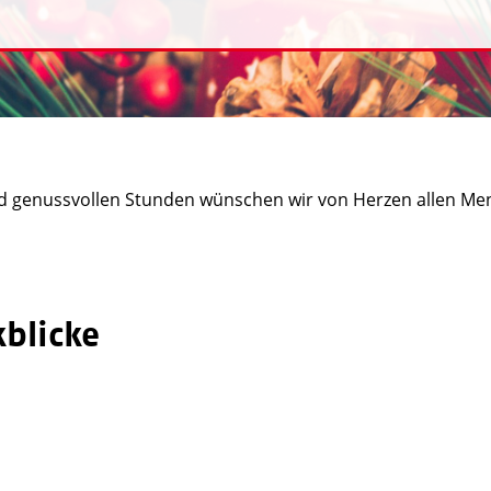
nd genussvollen Stunden wünschen wir von Herzen allen Me
kblicke
awo_mst
a
awo_mst
a
Juli 20
Juli 17