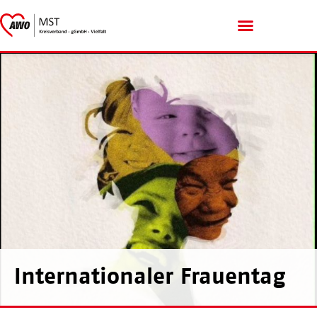
Menschen mit Handicap
Internationaler Frauentag