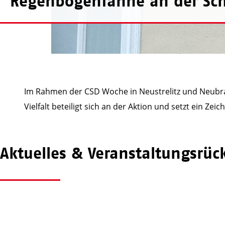
Regenbogenfahne an der Sch
Im Rahmen der CSD Woche in Neustrelitz und Neubr
Vielfalt beteiligt sich an der Aktion und setzt ein Zeic
Aktuelles & Veranstaltungs­rüc
awo_mst
awo_mst
Juli 21
Juli 18