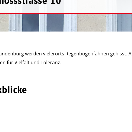
lossstrasse 10
andenburg werden vielerorts Regenbogenfahnen gehisst. 
hen für Vielfalt und Toleranz.
kblicke
awo_mst
a
awo_mst
a
Juli 20
Juli 17